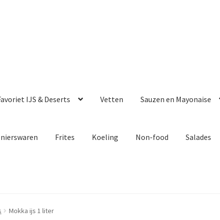
avoriet IJS & Deserts
Vetten
Sauzen en Mayonaise
enierswaren
Frites
Koeling
Non-food
Salades
s
Mokka ijs 1 liter