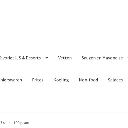
avoriet IJS & Deserts
Vetten
Sauzen en Mayonaise
enierswaren
Frites
Koeling
Non-food
Salades
27 stuks 100 gram