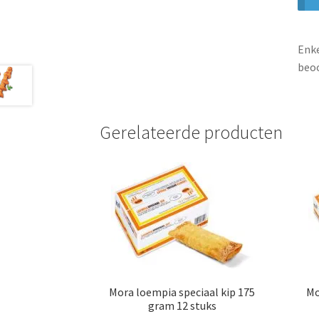
Enke
beoo
Gerelateerde producten
Mora loempia speciaal kip 175
Mo
gram 12 stuks