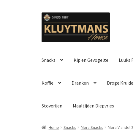
Ga
Ga
door
naar
naar
de
navigatie
inhoud
Snacks
Kip en Gevogelte
Luuks F
Koffie
Dranken
Droge Kruid
Stoverijen
Maaltijden Diepvries
Home
Snacks
Mora Snacks
Mora Viandel 