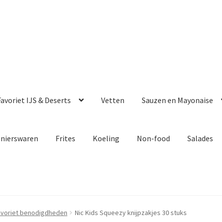
avoriet IJS & Deserts
Vetten
Sauzen en Mayonaise
enierswaren
Frites
Koeling
Non-food
Salades
avoriet benodigdheden
Nic Kids Squeezy knijpzakjes 30 stuks