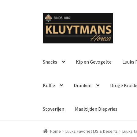
Ga
Ga
door
naar
naar
de
navigatie
inhoud
Snacks
Kip en Gevogelte
Luuks F
Koffie
Dranken
Droge Kruid
Stoverijen
Maaltijden Diepvries
Home
Luuks Favoriet IJS & Deserts
Luuks f