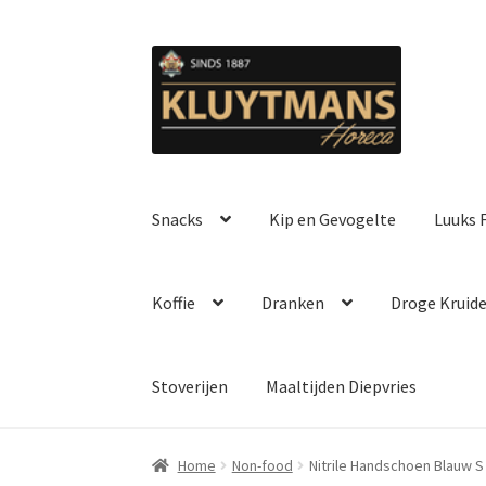
Ga
Ga
door
naar
naar
de
navigatie
inhoud
Snacks
Kip en Gevogelte
Luuks F
Koffie
Dranken
Droge Kruid
Stoverijen
Maaltijden Diepvries
Home
Non-food
Nitrile Handschoen Blauw S