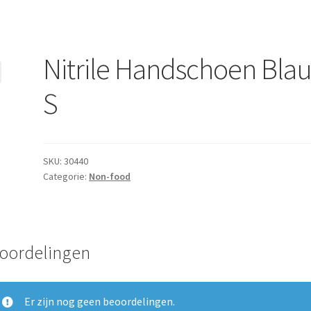
Nitrile Handschoen Bla
S
SKU:
30440
Categorie:
Non-food
oordelingen
Er zijn nog geen beoordelingen.