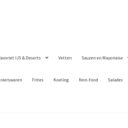
avoriet IJS & Deserts
Vetten
Sauzen en Mayonaise
enierswaren
Frites
Koeling
Non-food
Salades