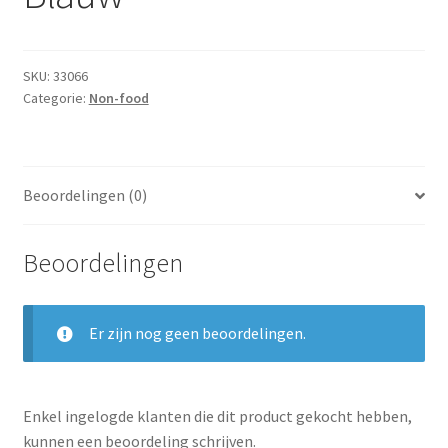
Subme
Dranken
uitvou
Droge Kruidenierswaren
SKU:
33066
Categorie:
Non-food
Frites
Koeling
Beoordelingen (0)
Non-food
Beoordelingen
Salades
Stoverijen
Er zijn nog geen beoordelingen.
Maaltijden Diepvries
Enkel ingelogde klanten die dit product gekocht hebben,
kunnen een beoordeling schrijven.