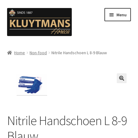
Ga
Ga
Menu
door
naar
naar
de
navigatie
inhoud
Subme
Snacks
uitvou
Home
Non-food
Nitrile Handschoen L 8-9 Blauw
Kip en Gevogelte
Subme
Luuks Favoriet IJS & Deserts
uitvou
🔍
Vetten
Subme
Sauzen en Mayonaise
Nitrile Handschoen L 8-9
uitvou
Subme
Koffie
Blauw
uitvou