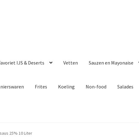
avoriet IJS & Deserts
Vetten
Sauzen en Mayonaise
enierswaren
Frites
Koeling
Non-food
Salades
 saus 25% 10 Liter