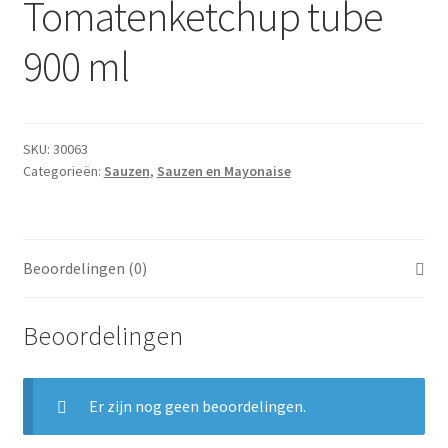
Tomatenketchup tube
Subme
Dranken
uitvou
900 ml
Droge Kruidenierswaren
Frites
SKU:
30063
Categorieën:
Sauzen
,
Sauzen en Mayonaise
Koeling
Non-food
Beoordelingen (0)
Salades
Beoordelingen
Stoverijen
Maaltijden Diepvries
Er zijn nog geen beoordelingen.