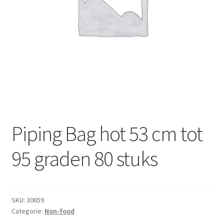
Subme
Dranken
uitvou
Droge Kruidenierswaren
Frites
Koeling
Non-food
Piping Bag hot 53 cm tot
Salades
95 graden 80 stuks
Stoverijen
Maaltijden Diepvries
SKU:
30659
Categorie:
Non-food