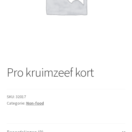
Subme
Dranken
uitvou
Droge Kruidenierswaren
Frites
Koeling
Non-food
Pro kruimzeef kort
Salades
SKU:
32017
Stoverijen
Categorie:
Non-food
Maaltijden Diepvries