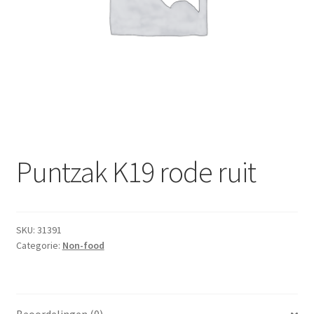
Subme
Dranken
uitvou
Droge Kruidenierswaren
Frites
Koeling
Non-food
Puntzak K19 rode ruit
Salades
SKU:
31391
Stoverijen
Categorie:
Non-food
Maaltijden Diepvries