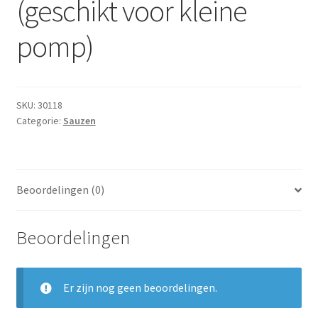
(geschikt voor kleine
Subme
Dranken
uitvou
pomp)
Droge Kruidenierswaren
Frites
SKU:
30118
Categorie:
Sauzen
Koeling
Non-food
Beoordelingen (0)
Salades
Beoordelingen
Stoverijen
Maaltijden Diepvries
Er zijn nog geen beoordelingen.