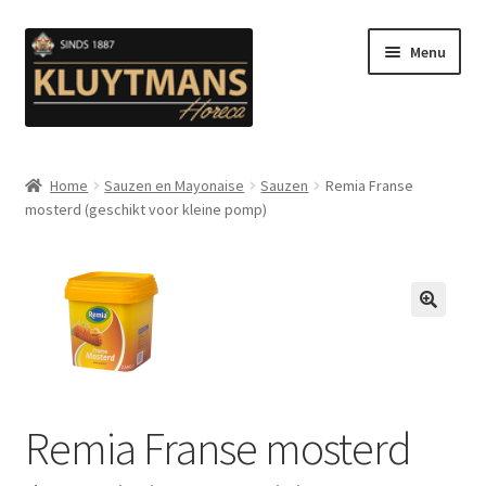
Ga
Ga
Menu
door
naar
naar
de
navigatie
inhoud
Subme
Snacks
uitvou
Home
Sauzen en Mayonaise
Sauzen
Remia Franse
mosterd (geschikt voor kleine pomp)
Kip en Gevogelte
Subme
Luuks Favoriet IJS & Deserts
uitvou
Vetten
🔍
Subme
Sauzen en Mayonaise
uitvou
Remia Franse mosterd
Subme
Koffie
uitvou