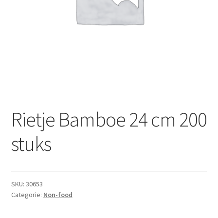
Subme
Dranken
uitvou
Droge Kruidenierswaren
Frites
Koeling
Non-food
Rietje Bamboe 24 cm 200
Salades
stuks
Stoverijen
SKU:
30653
Maaltijden Diepvries
Categorie:
Non-food