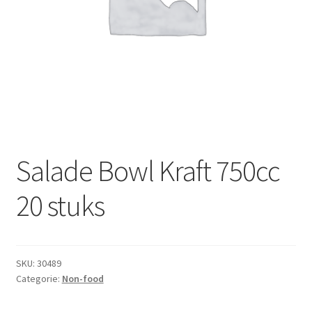
Subme
Dranken
uitvou
Droge Kruidenierswaren
Frites
Koeling
Non-food
Salade Bowl Kraft 750cc
Salades
20 stuks
Stoverijen
SKU:
30489
Maaltijden Diepvries
Categorie:
Non-food