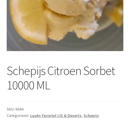
Subme
Dranken
uitvou
Droge Kruidenierswaren
Frites
Koeling
Non-food
Schepijs Citroen Sorbet
10000 ML
Salades
Stoverijen
SKU:
6044
Maaltijden Diepvries
Categorieën:
Luuks Favoriet IJS & Deserts
,
Schepijs