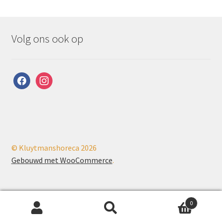
Volg ons ook op
facebook
instagram
© Kluytmanshoreca 2026
Gebouwd met WooCommerce
.
0
Zoeken
Zoeken
PHP Code Snippets
Powered By :
XYZScripts.com