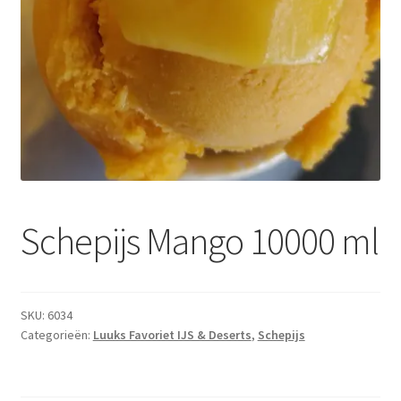
Subme
Dranken
uitvou
Droge Kruidenierswaren
Frites
Koeling
Non-food
Schepijs Mango 10000 ml
Salades
Stoverijen
SKU:
6034
Categorieën:
Luuks Favoriet IJS & Deserts
,
Schepijs
Maaltijden Diepvries