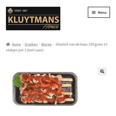
Ga
Ga
Menu
door
naar
naar
de
navigatie
inhoud
Subme
Snacks
uitvou
Home
Dranken
Bieren
Shaslick van de Haas 150 gram 10
stokjes per 2 (met saus)
Kip en Gevogelte
Subme
Luuks Favoriet IJS & Deserts
uitvou
Vetten
🔍
Subme
Sauzen en Mayonaise
uitvou
Subme
Koffie
uitvou