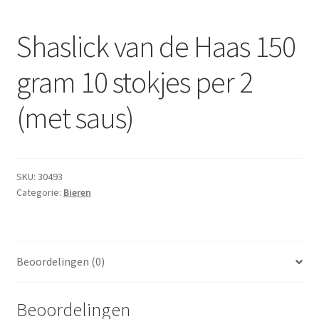
Subme
Dranken
uitvou
Shaslick van de Haas 150
Droge Kruidenierswaren
gram 10 stokjes per 2
Frites
(met saus)
Koeling
Non-food
SKU:
30493
Categorie:
Bieren
Salades
Stoverijen
Beoordelingen (0)
Maaltijden Diepvries
Beoordelingen