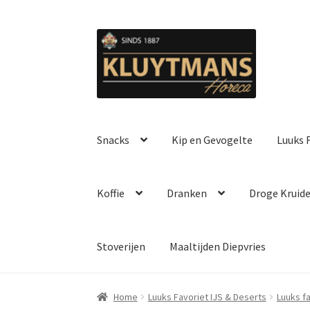
Ga
Ga
door
naar
naar
de
navigatie
inhoud
Snacks
Kip en Gevogelte
Luuks F
Koffie
Dranken
Droge Kruid
Stoverijen
Maaltijden Diepvries
Home
Luuks Favoriet IJS & Deserts
Luuks f