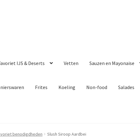
avoriet IJS & Deserts
Vetten
Sauzen en Mayonaise
enierswaren
Frites
Koeling
Non-food
Salades
avoriet benodigdheden
Slush Siroop Aardbei