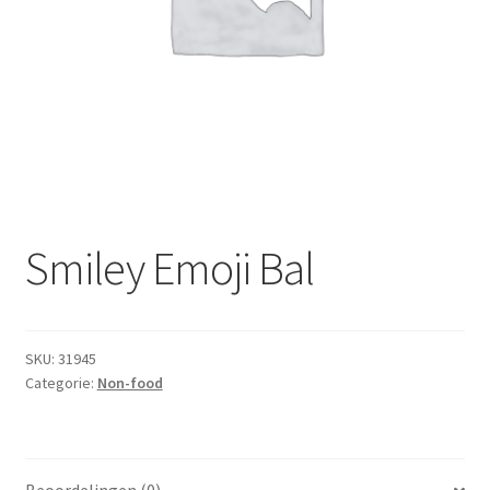
Subme
Dranken
uitvou
Droge Kruidenierswaren
Frites
Koeling
Non-food
Smiley Emoji Bal
Salades
SKU:
31945
Stoverijen
Categorie:
Non-food
Maaltijden Diepvries