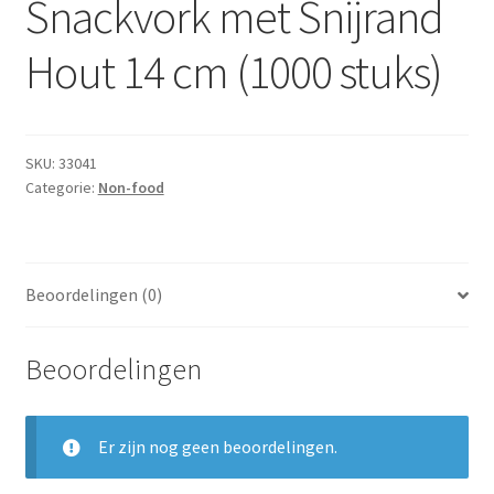
Snackvork met Snijrand
Subme
Dranken
uitvou
Hout 14 cm (1000 stuks)
Droge Kruidenierswaren
Frites
SKU:
33041
Categorie:
Non-food
Koeling
Non-food
Beoordelingen (0)
Salades
Beoordelingen
Stoverijen
Maaltijden Diepvries
Er zijn nog geen beoordelingen.