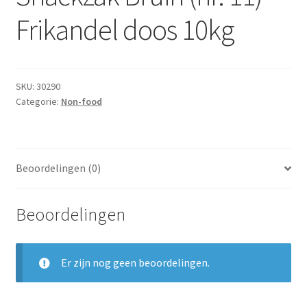
Subme
Dranken
Frikandel doos 10kg
uitvou
Droge Kruidenierswaren
Frites
SKU:
30290
Categorie:
Non-food
Koeling
Non-food
Beoordelingen (0)
Salades
Beoordelingen
Stoverijen
Er zijn nog geen beoordelingen.
Maaltijden Diepvries