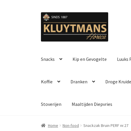
Ga
Ga
door
naar
naar
de
navigatie
inhoud
Snacks
Kip en Gevogelte
Luuks F
Koffie
Dranken
Droge Kruid
Stoverijen
Maaltijden Diepvries
Home
Non-food
Snackzak Bruin PERF nr.27