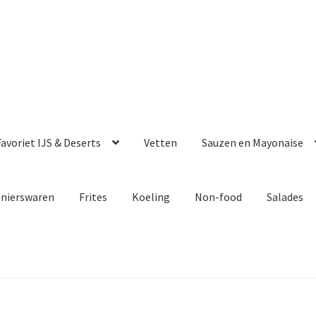
avoriet IJS & Deserts
Vetten
Sauzen en Mayonaise
enierswaren
Frites
Koeling
Non-food
Salades