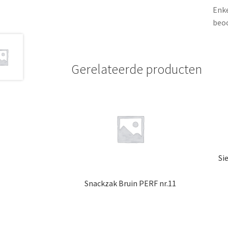
Enke
beoo
Gerelateerde producten
Si
Snackzak Bruin PERF nr.11