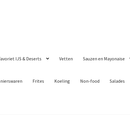
avoriet IJS & Deserts
Vetten
Sauzen en Mayonaise
enierswaren
Frites
Koeling
Non-food
Salades