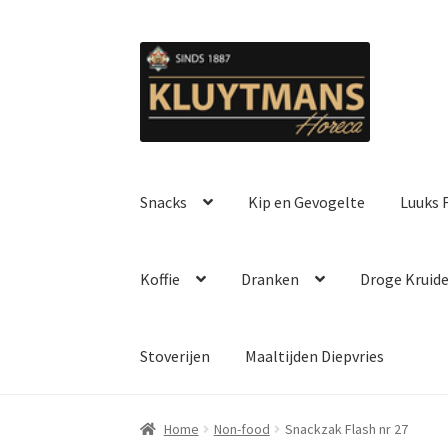
Ga
Ga
door
naar
naar
de
navigatie
inhoud
Snacks
Kip en Gevogelte
Luuks F
Koffie
Dranken
Droge Kruid
Stoverijen
Maaltijden Diepvries
Home
Non-food
Snackzak Flash nr 27