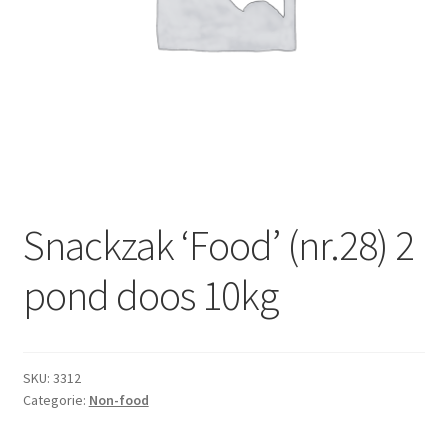
Subme
Dranken
uitvou
Droge Kruidenierswaren
Frites
Koeling
Non-food
Snackzak ‘Food’ (nr.28) 2
Salades
pond doos 10kg
Stoverijen
SKU:
3312
Maaltijden Diepvries
Categorie:
Non-food