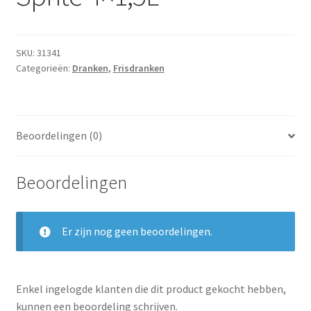
Subme
Dranken
uitvou
Droge Kruidenierswaren
SKU:
31341
Categorieën:
Dranken
,
Frisdranken
Frites
Koeling
Beoordelingen (0)
Non-food
Beoordelingen
Salades
Stoverijen
Er zijn nog geen beoordelingen.
Maaltijden Diepvries
Enkel ingelogde klanten die dit product gekocht hebben,
kunnen een beoordeling schrijven.