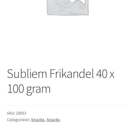
Subme
Dranken
uitvou
Droge Kruidenierswaren
Frites
Koeling
Non-food
Subliem Frikandel 40 x
Salades
100 gram
Stoverijen
SKU:
20033
Maaltijden Diepvries
Categorieën:
Snacks
,
Snacks