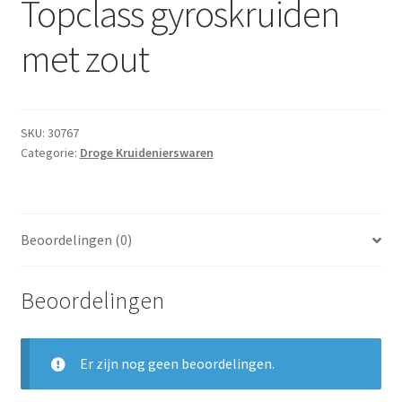
Topclass gyroskruiden
Subme
Dranken
uitvou
met zout
Droge Kruidenierswaren
Frites
SKU:
30767
Categorie:
Droge Kruidenierswaren
Koeling
Non-food
Beoordelingen (0)
Salades
Beoordelingen
Stoverijen
Maaltijden Diepvries
Er zijn nog geen beoordelingen.