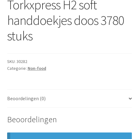
Torkxpress H2 soft
Subme
Dranken
uitvou
handdoekjes doos 3780
Droge Kruidenierswaren
stuks
Frites
Koeling
SKU:
30282
Categorie:
Non-food
Non-food
Salades
Beoordelingen (0)
Stoverijen
Beoordelingen
Maaltijden Diepvries