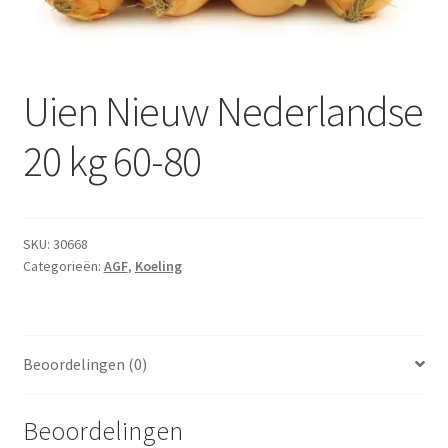
Subme
Dranken
uitvou
Droge Kruidenierswaren
Uien Nieuw Nederlandse
Frites
20 kg 60-80
Koeling
Non-food
SKU:
30668
Categorieën:
AGF
,
Koeling
Salades
Stoverijen
Beoordelingen (0)
Maaltijden Diepvries
Beoordelingen