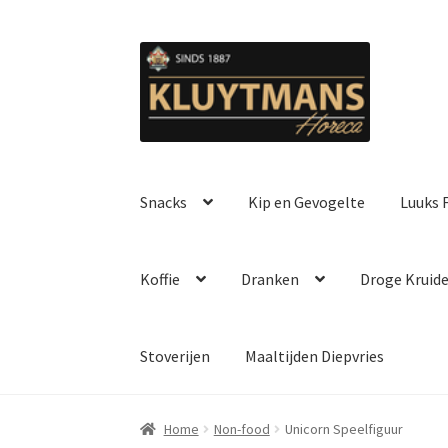
Ga
Ga
door
naar
naar
de
navigatie
inhoud
Snacks
Kip en Gevogelte
Luuks F
Koffie
Dranken
Droge Kruid
Stoverijen
Maaltijden Diepvries
Home
Non-food
Unicorn Speelfiguur