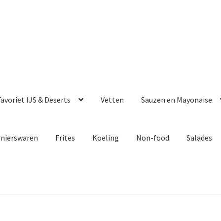
avoriet IJS & Deserts
Vetten
Sauzen en Mayonaise
enierswaren
Frites
Koeling
Non-food
Salades