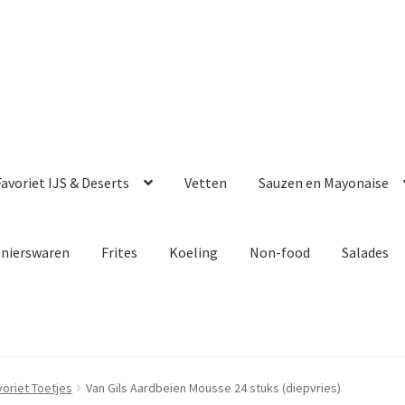
avoriet IJS & Deserts
Vetten
Sauzen en Mayonaise
enierswaren
Frites
Koeling
Non-food
Salades
voriet Toetjes
Van Gils Aardbeien Mousse 24 stuks (diepvries)