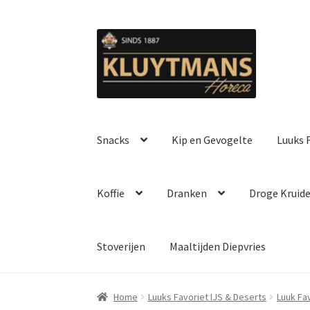
Ga
Ga
door
naar
naar
de
navigatie
inhoud
Snacks
Kip en Gevogelte
Luuks F
Koffie
Dranken
Droge Kruid
Stoverijen
Maaltijden Diepvries
Home
Luuks Favoriet IJS & Deserts
Luuk Fa