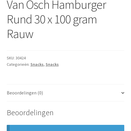
Van Osch Hamburger
Subme
Dranken
uitvou
Rund 30 x 100 gram
Droge Kruidenierswaren
Rauw
Frites
Koeling
SKU:
30424
Categorieën:
Snacks
,
Snacks
Non-food
Salades
Beoordelingen (0)
Stoverijen
Beoordelingen
Maaltijden Diepvries