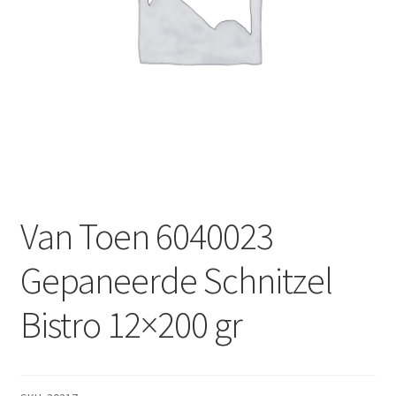
Subme
Dranken
uitvou
Droge Kruidenierswaren
Frites
Koeling
Non-food
Van Toen 6040023
Salades
Gepaneerde Schnitzel
Stoverijen
Bistro 12×200 gr
Maaltijden Diepvries