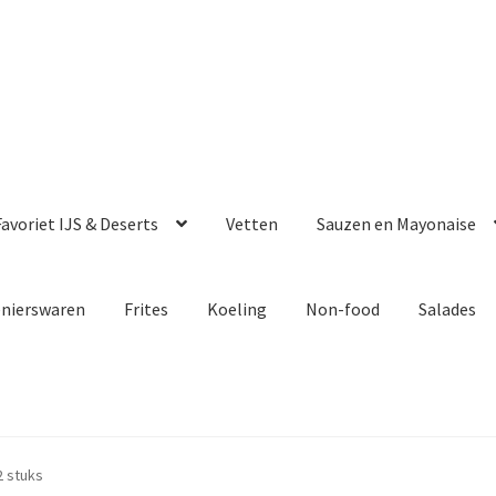
avoriet IJS & Deserts
Vetten
Sauzen en Mayonaise
enierswaren
Frites
Koeling
Non-food
Salades
2 stuks