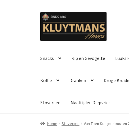
Ga
Ga
door
naar
naar
de
navigatie
inhoud
Snacks
Kip en Gevogelte
Luuks F
Koffie
Dranken
Droge Kruid
Stoverijen
Maaltijden Diepvries
Home
Stoverijen
Van Toen Konijnenbouten 