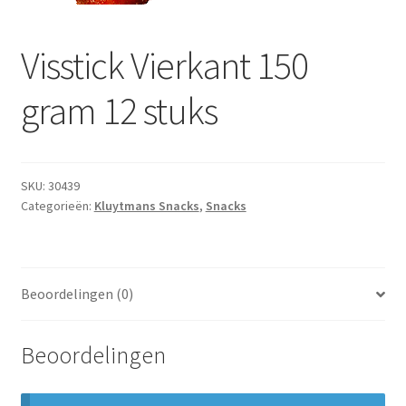
Subme
Dranken
uitvou
Visstick Vierkant 150
Droge Kruidenierswaren
gram 12 stuks
Frites
Koeling
SKU:
30439
Non-food
Categorieën:
Kluytmans Snacks
,
Snacks
Salades
Beoordelingen (0)
Stoverijen
Maaltijden Diepvries
Beoordelingen