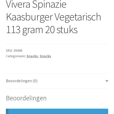
Vivera Spinazie
Subme
Dranken
uitvou
Kaasburger Vegetarisch
Droge Kruidenierswaren
113 gram 20 stuks
Frites
Koeling
SKU:
30448
Categorieën:
Snacks
,
Snacks
Non-food
Salades
Beoordelingen (0)
Stoverijen
Beoordelingen
Maaltijden Diepvries