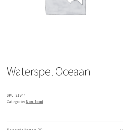
Subme
Dranken
uitvou
Droge Kruidenierswaren
Frites
Koeling
Non-food
Waterspel Oceaan
Salades
SKU:
31944
Stoverijen
Categorie:
Non-food
Maaltijden Diepvries