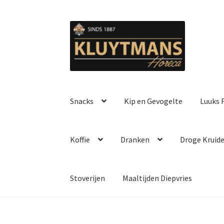
Ga
Ga
door
naar
naar
de
navigatie
inhoud
Snacks
Kip en Gevogelte
Luuks F
Koffie
Dranken
Droge Kruid
Stoverijen
Maaltijden Diepvries