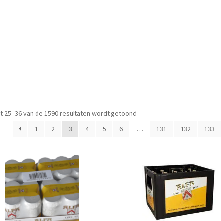
t 25–36 van de 1590 resultaten wordt getoond
1
2
3
4
5
6
…
131
132
133