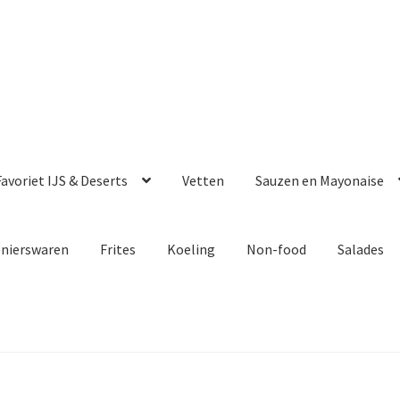
avoriet IJS & Deserts
Vetten
Sauzen en Mayonaise
enierswaren
Frites
Koeling
Non-food
Salades