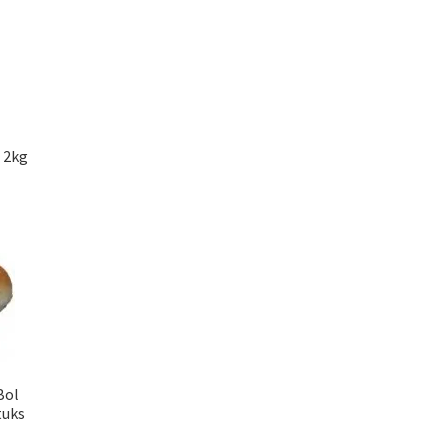
 2kg
Bol
tuks