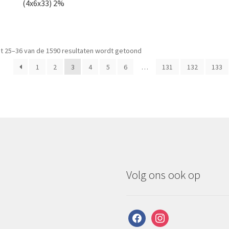
(4x6x33) 2%
t 25–36 van de 1590 resultaten wordt getoond
1
2
3
4
5
6
…
131
132
133
Volg ons ook op
facebook
instagram