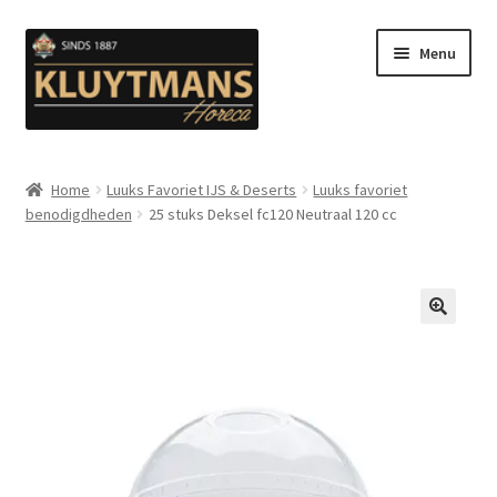
Ga
Ga
Menu
door
naar
naar
de
navigatie
inhoud
Subme
Snacks
uitvou
Home
Luuks Favoriet IJS & Deserts
Luuks favoriet
benodigdheden
25 stuks Deksel fc120 Neutraal 120 cc
Kip en Gevogelte
Subme
Luuks Favoriet IJS & Deserts
uitvou
Vetten
🔍
Subme
Sauzen en Mayonaise
uitvou
Subme
Koffie
uitvou