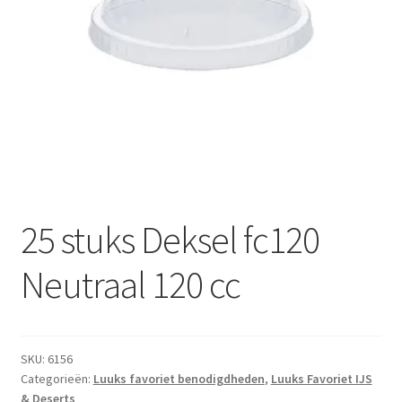
Subme
Dranken
uitvou
Droge Kruidenierswaren
Frites
Koeling
Non-food
25 stuks Deksel fc120
Salades
Neutraal 120 cc
Stoverijen
Maaltijden Diepvries
SKU:
6156
Categorieën:
Luuks favoriet benodigdheden
,
Luuks Favoriet IJS
& Deserts