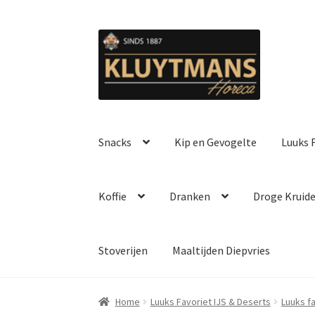
Ga
Ga
door
naar
naar
de
navigatie
inhoud
Snacks
Kip en Gevogelte
Luuks F
Koffie
Dranken
Droge Kruid
Stoverijen
Maaltijden Diepvries
Home
Luuks Favoriet IJS & Deserts
Luuks f