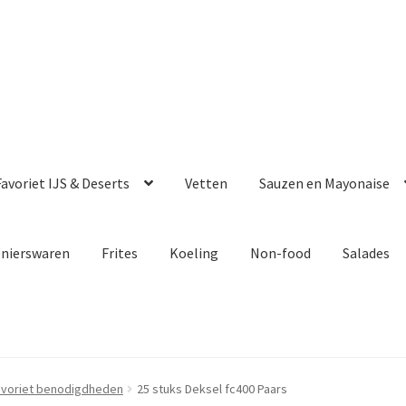
avoriet IJS & Deserts
Vetten
Sauzen en Mayonaise
enierswaren
Frites
Koeling
Non-food
Salades
avoriet benodigdheden
25 stuks Deksel fc400 Paars