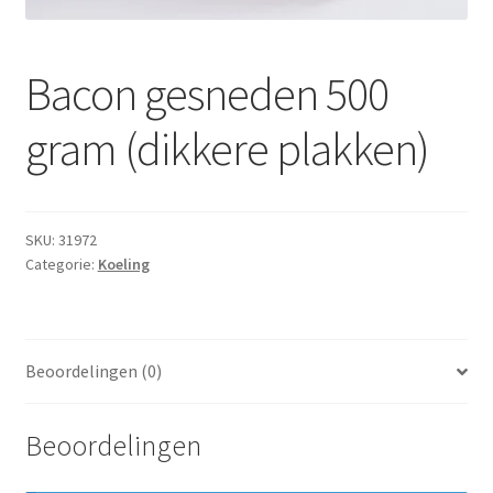
Subme
Dranken
uitvou
Droge Kruidenierswaren
Bacon gesneden 500
gram (dikkere plakken)
Frites
Koeling
SKU:
31972
Non-food
Categorie:
Koeling
Salades
Stoverijen
Beoordelingen (0)
Maaltijden Diepvries
Beoordelingen