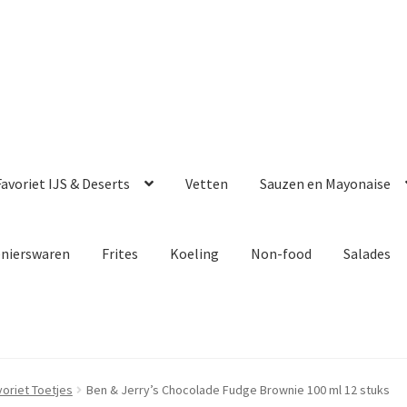
avoriet IJS & Deserts
Vetten
Sauzen en Mayonaise
enierswaren
Frites
Koeling
Non-food
Salades
voriet Toetjes
Ben & Jerry’s Chocolade Fudge Brownie 100 ml 12 stuks