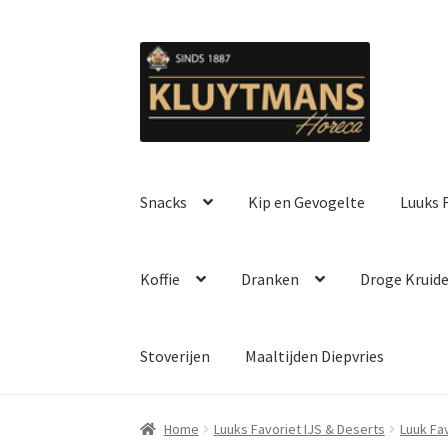
Ga
Ga
door
naar
naar
de
navigatie
inhoud
Snacks
Kip en Gevogelte
Luuks F
Koffie
Dranken
Droge Kruid
Stoverijen
Maaltijden Diepvries
Home
Luuks Favoriet IJS & Deserts
Luuk Fa