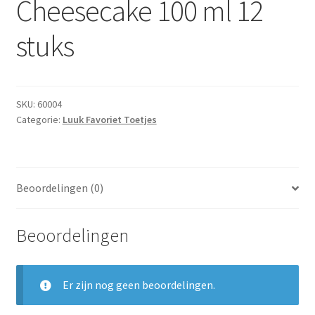
Cheesecake 100 ml 12
Subme
Dranken
uitvou
stuks
Droge Kruidenierswaren
Frites
SKU:
60004
Categorie:
Luuk Favoriet Toetjes
Koeling
Non-food
Beoordelingen (0)
Salades
Beoordelingen
Stoverijen
Maaltijden Diepvries
Er zijn nog geen beoordelingen.