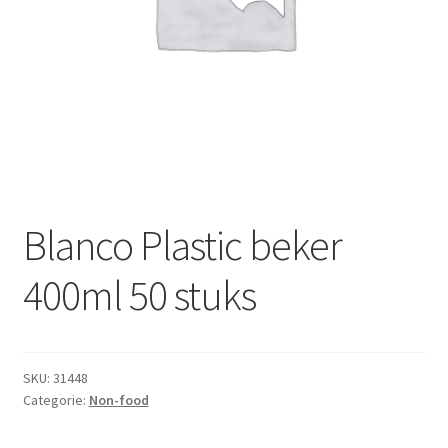
Subme
Dranken
uitvou
Droge Kruidenierswaren
Frites
Koeling
Non-food
Blanco Plastic beker
Salades
400ml 50 stuks
Stoverijen
SKU:
31448
Maaltijden Diepvries
Categorie:
Non-food