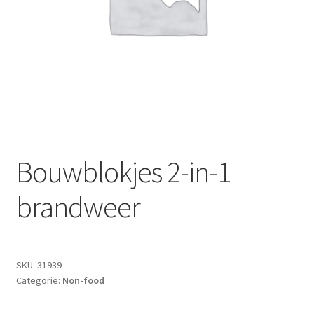
Subme
Dranken
uitvou
Droge Kruidenierswaren
Frites
Koeling
Non-food
Bouwblokjes 2-in-1
Salades
brandweer
Stoverijen
SKU:
31939
Maaltijden Diepvries
Categorie:
Non-food