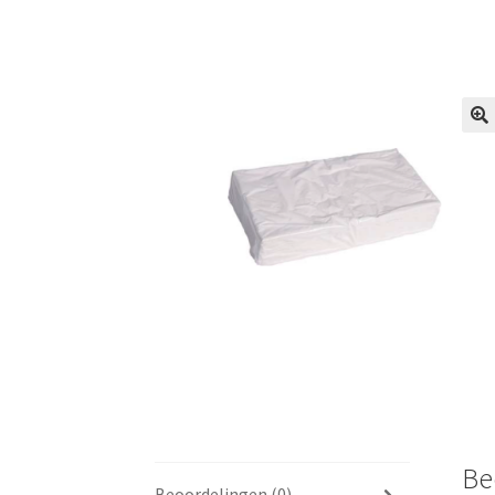
🔍
Be
Beoordelingen (0)