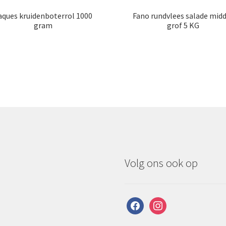
aques kruidenboterrol 1000
Fano rundvlees salade mid
gram
grof 5 KG
Volg ons ook op
facebook
instagram