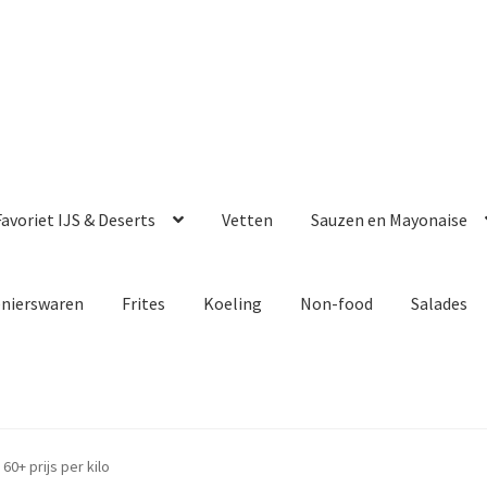
avoriet IJS & Deserts
Vetten
Sauzen en Mayonaise
enierswaren
Frites
Koeling
Non-food
Salades
60+ prijs per kilo