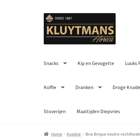
Ga
Ga
door
naar
naar
de
navigatie
inhoud
Snacks
Kip en Gevogelte
Luuks F
Koffie
Dranken
Droge Kruid
Stoverijen
Maaltijden Diepvries
Home
Koeling
Brie Brique neutre rechthoek 