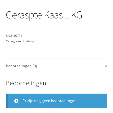
Subme
Dranken
uitvou
Geraspte Kaas 1 KG
Droge Kruidenierswaren
Frites
SKU:
30788
Categorie:
Koeling
Koeling
Non-food
Beoordelingen (0)
Salades
Beoordelingen
Stoverijen
Maaltijden Diepvries
Er zijn nog geen beoordelingen.