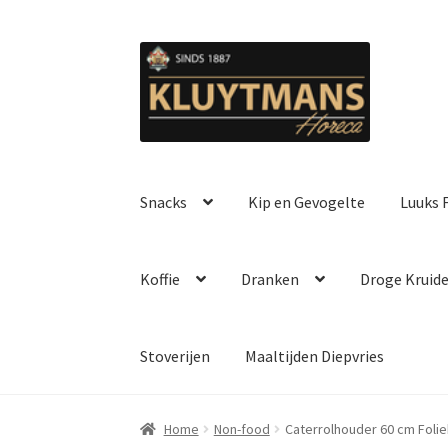
Ga
Ga
door
naar
naar
de
navigatie
inhoud
Snacks
Kip en Gevogelte
Luuks F
Koffie
Dranken
Droge Kruid
Stoverijen
Maaltijden Diepvries
Home
Non-food
Caterrolhouder 60 cm Folie