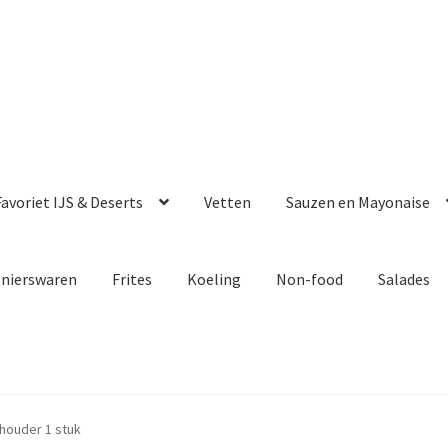
avoriet IJS & Deserts
Vetten
Sauzen en Mayonaise
enierswaren
Frites
Koeling
Non-food
Salades
houder 1 stuk