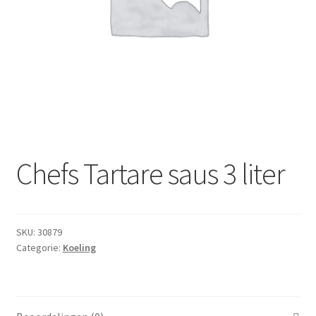
Dranken
Droge Kruidenierswaren
Frites
Koeling
Non-food
Chefs Tartare saus 3 liter
Salades
SKU:
30879
Stoverijen
Categorie:
Koeling
Maaltijden Diepvries