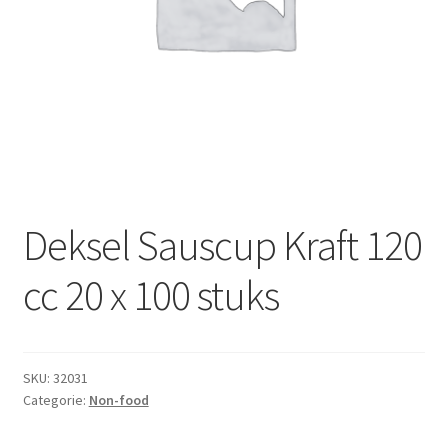
Subme
Dranken
uitvou
Droge Kruidenierswaren
Frites
Koeling
Non-food
Deksel Sauscup Kraft 120
Salades
cc 20 x 100 stuks
Stoverijen
SKU:
32031
Maaltijden Diepvries
Categorie:
Non-food