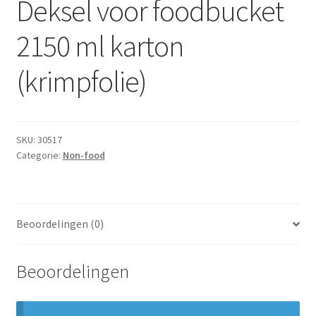
Deksel voor foodbucket
Subme
Dranken
uitvou
2150 ml karton
Droge Kruidenierswaren
(krimpfolie)
Frites
Koeling
SKU:
30517
Categorie:
Non-food
Non-food
Salades
Beoordelingen (0)
Stoverijen
Beoordelingen
Maaltijden Diepvries